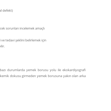
al defekt)
cek sorunları incelemek amaçlı
 ve tedavi şeklini belirlemek için
lir.
ğı bazı durumlarda yemek borusu yolu ile ekokardiyografi
er ve kemik dokusu girmeden yemek borusuna yakın olan arka