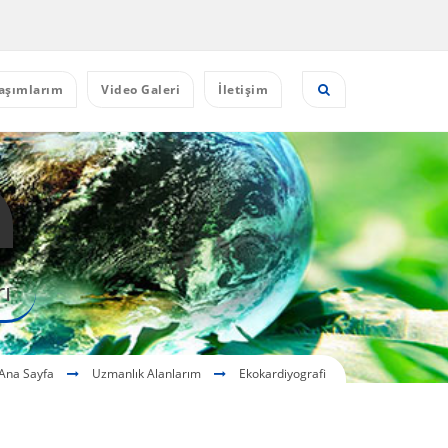
aşımlarım
Video Galeri
İletişim
ı
Ana Sayfa
Uzmanlık Alanlarım
Ekokardiyografi