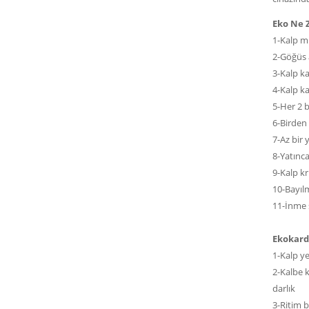
Eko Ne 
1-Kalp m
2-Göğüs a
3-Kalp ka
4-Kalp k
5-Her 2 b
6-Birden 
7-Az bir
8-Yatınc
9-Kalp k
10-Bayıl
11-İnme s
Ekokardi
1-Kalp ye
2-Kalbe k
darlık
3-Ritim b