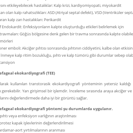
sını etkileyebilecek hastalıklar: Kalp krizi, kardiyomiyopati, miyokardit
n olan kalp rahatsızlıkları: ASD (Atriyal septal defekt), VSD (Ventriküler sept
aran kalp zarı hastalıkları: Perikardit
f Endokardit: Enfeksiyonların kalpte oluşturduğu etkileri belirlemek için
travmaları: Göğüs bölgesine denk gelen bir travma sonrasında kalpte olabile
ümörleri
er emboli: Akciğer pıhtısı sonrasında pıhtının ciddiyetini, kalbe olan etkisini
İnmeye kalp ritim bozukluğu, pıhtı ve kalp tümörü gibi durumlar sebep olabi
tansiyon
fageal ekokardiyografi (TEE)
larak kullanılan transtorasik ekokardiyografi yönteminin yetersiz kaldı
ı gerekebilir. Yarı girişimsel bir işlemdir. İnceleme sırasında araya akciğ
larını değerlendirmede daha iyi bir görüntü sağlar.
efageal ekokardiyografi yöntemi şu durumlarda uygulanır.
pıhtı veya enfeksiyon varlığının araştırılması
rotez kapak işlevlerinin değerlendirilmesi
ardamar-aort yırtılmalarının aranması