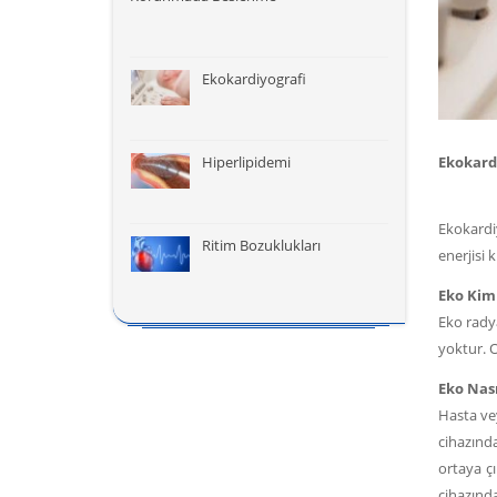
Ekokardiyografi
Ekokard
Hiperlipidemi
Ekokardi
Ritim Bozuklukları
enerjisi 
Eko Kiml
Eko rady
yoktur. O
Eko Nası
Hasta vey
cihazında
ortaya ç
cihazınd