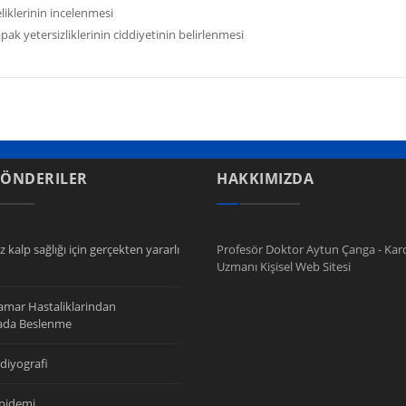
liklerinin incelenmesi
pak yetersizliklerinin ciddiyetinin belirlenmesi
GÖNDERILER
HAKKIMIZDA
z kalp sağlığı için gerçekten yararlı
Profesör Doktor Aytun Çanga - Kard
Uzmanı Kişisel Web Sitesi
amar Hastaliklarindan
da Beslenme
diyografi
ipidemi