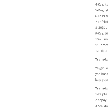
4-Kalp ka
5-Doğuşta
6-Kalbi s
7-Enfekti
8-Göğüs 
9-Kalp t
10-Pulmon
11-İnme: 
12-Hiper
Transöze
Yaygın o
yapılmas
kalp yapı
Transöz
1-Kalpte 
2-Yapay-p
3-Ana at