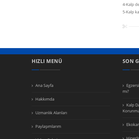
4-Kalp de
5-Kalp ka
HIZLI MENÜ
SON 
Ana Sayfa
Egzersi
mı?
Hakkımda
Kalp D
Korunma
Uzmanlık Alanları
Ekokar
Paylaşımlarım
Hiperl