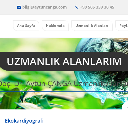
bilgi@aytuncanga.com
+90 505 359 30 45
Ana Sayfa
Hakkımda
Uzmanlık Alanları
Payl
UZMANLIK ALANLARIM
Doç. Dr. Aytun ÇANGA Uzmanlık Alanlar
Ekokardiyografi