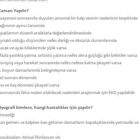
Zaman Yapılır?
uayenesi sonrasında duyulan anormal bir kalp sesinin nedeninin tespitinde
ğrısının ayırıcı tanısında
paklarının düzenli aralıklarla değerlendirilmesinde
aynaklı olduğu düşünülen nefes darlığı ve öksürük durumlarında
acak ve ayak bileklerinde şişlik varsa
fazla yastıkla yatma, sırtüstü yatınca nefes alma güçlüğü gibi belirtiler varsa
 yürüyüş veya hareket sonrasında nefes nefese kalma şikayeti varsa
a, boyun damarlarında belirginleşme varsa
rizi sonrası dönemde
ma ve baş dönmesi şikayeti varsa
onrasında felce neden olabilecek nedenleri araştırmak için EKO yapılabilir
yografi kimlere, hangi hastalıklar için yapılır?
tmezliği
an getiren ve kalpten kan götüren damarların kapakçıklarında yetmezlik ve dar
ozuklukları: Atriyal fibrilasyon vb.