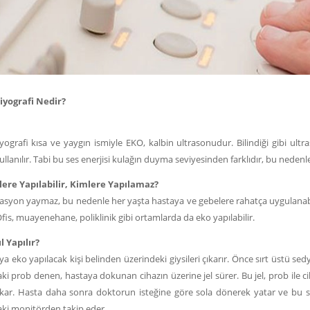
iyografi Nedir?
yografi kısa ve yaygın ismiyle EKO, kalbin ultrasonudur. Bilindiği gibi ul
kullanılır. Tabi bu ses enerjisi kulağın duyma seviyesinden farklıdır, bu neden
ere Yapılabilir, Kimlere Yapılamaz?
asyon yaymaz, bu nedenle her yaşta hastaya ve gebelere rahatça uygulanabil
fis, muayenehane, poliklinik gibi ortamlarda da eko yapılabilir.
l Yapılır?
a eko yapılacak kişi belinden üzerindeki giysileri çıkarır. Önce sırt üstü se
ki prob denen, hastaya dokunan cihazın üzerine jel sürer. Bu jel, prob ile ci
ıkar. Hasta daha sonra doktorun isteğine göre sola dönerek yatar ve bu 
aki monitörden takip eder.