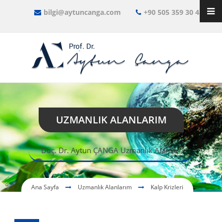
bilgi@aytuncanga.com
+90 505 359 30 45
UZMANLIK ALANLARIM
Doç. Dr. Aytun ÇANGA Uzmanlık Alanları
Ana Sayfa
Uzmanlık Alanlarım
Kalp Krizleri