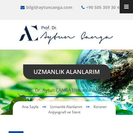
bilgi@aytuncanga.com
+90 505 359 30 45
UZMANLIK ALANLARIM
Doç. Dr. Aytun ÇANGA Uzmanlık Alanları
Ana Sayfa
Uzmanlık Alanlarım
Koroner
Anjiyografi ve Stent