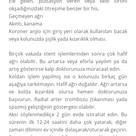
Ele gelen, pulsasyon veren veya kedi sırtını
okşadığınızdaki titreşime benzer bir his,
Geçmeyen ağrı
Akıntı, kanama
Koroner anjio için giriş yeri olarak kullanılan bacak
veya kolunuzda şişlik yada kızarıklık olması.
Birçok vakada stent işlemlerinden sonra çok hafif
ağrı olabilir. Bu artarsa veya eforla yayılım ya da
artış gösterirse kalp doktorunuza müracaat edin.
Koldan işlem yapılmış ise o kolunuzu birkaç gün
aşağıya sarkıtmayın. Hafif ağrı doğaldır. Ağrı artarsa
ve kolda kızarıklık olursa hemen doktorunuza
başvurun. Radial arter trombozu (tıkanması yada
spazmı) geliştiğinin göstergesi olabilir.
Aksi söylenmedikçe 2 gün evde istirahat edin. Bu
sürenin ilk 12-24 saatini daha çok yatarak, diğer
zaman dilimini ev içinde dolaşarak/oturarak geçirin.