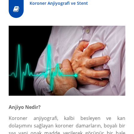
Koroner Anjiyografi ve Stent
Anjiyo Nedir?
Koroner anjiyografi, kalbi besleyen ve kan
dolaşımını sağlayan koroner damarların, boyalı bir
sıvı yani opak madde verilerek görünür bir hale