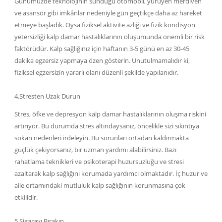
Günümüzde teknolojinin sunduğu otomobil, yürüyen merdiven
ve asansör gibi imkânlar nedeniyle gün geçtikçe daha az hareket
etmeye başladık. Oysa fiziksel aktivite azlığı ve fizik kondisyon
yetersizliği kalp damar hastalıklarının oluşumunda önemli bir risk
faktörüdür. Kalp sağlığınız için haftanın 3-5 günü en az 30-45
dakika egzersiz yapmaya özen gösterin. Unutulmamalıdır ki,
fiziksel egzersizin yararlı olanı düzenli şekilde yapılanıdır.
4.Stresten Uzak Durun
Stres, öfke ve depresyon kalp damar hastalıklarının oluşma riskini
artırıyor. Bu durumda stres altındaysanız, öncelikle sizi sıkıntıya
sokan nedenleri irdeleyin. Bu sorunları ortadan kaldırmakta
güçlük çekiyorsanız, bir uzman yardımı alabilirsiniz. Bazı
rahatlama teknikleri ve psikoterapi huzursuzluğu ve stresi
azaltarak kalp sağlığını korumada yardımcı olmaktadır. İç huzur ve
aile ortamındaki mutluluk kalp sağlığının korunmasına çok
etkilidir.
5.Sigarayı Bırakın