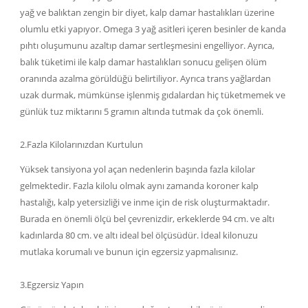
yağ ve balıktan zengin bir diyet, kalp damar hastalıkları üzerine
olumlu etki yapıyor. Omega 3 yağ asitleri içeren besinler de kanda
pıhtı oluşumunu azaltıp damar sertleşmesini engelliyor. Ayrıca,
balık tüketimi ile kalp damar hastalıkları sonucu gelişen ölüm
oranında azalma görüldüğü belirtiliyor. Ayrıca trans yağlardan
uzak durmak, mümkünse işlenmiş gıdalardan hiç tüketmemek ve
günlük tuz miktarını 5 gramın altında tutmak da çok önemli.
2.Fazla Kilolarınızdan Kurtulun
Yüksek tansiyona yol açan nedenlerin başında fazla kilolar
gelmektedir. Fazla kilolu olmak aynı zamanda koroner kalp
hastalığı, kalp yetersizliği ve inme için de risk oluşturmaktadır.
Burada en önemli ölçü bel çevrenizdir, erkeklerde 94 cm. ve altı
kadınlarda 80 cm. ve altı ideal bel ölçüsüdür. İdeal kilonuzu
mutlaka korumalı ve bunun için egzersiz yapmalısınız.
3.Egzersiz Yapın